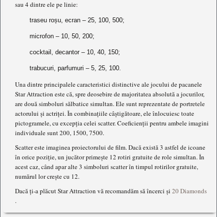
sau 4 dintre ele pe linie:
traseu roșu, ecran – 25, 100, 500;
microfon – 10, 50, 200;
cocktail, decantor – 10, 40, 150;
trabucuri, parfumuri – 5, 25, 100.
Una dintre principalele caracteristici distinctive ale jocului de pacanele
Star Attraction este că, spre deosebire de majoritatea absolută a jocurilor,
are două simboluri sălbatice simultan. Ele sunt reprezentate de portretele
actorului și actriței. În combinațiile câștigătoare, ele înlocuiesc toate
pictogramele, cu excepția celei scatter. Coeficienții pentru ambele imagini
individuale sunt 200, 1500, 7500.
Scatter este imaginea proiectorului de film. Dacă există 3 astfel de icoane
în orice poziție, un jucător primește 12 rotiri gratuite de role simultan. În
acest caz, când apar alte 3 simboluri scatter în timpul rotirilor gratuite,
numărul lor crește cu 12.
Dacă ți-a plăcut Star Attraction vă recomandăm să încerci și
20 Diamonds
.