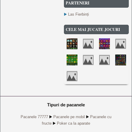
PARTENERI
▶️
Las Fierbinți
CELE MAI JUCATE JOCURI
Tipuri de pacanele
Pacanele 77777
▶️
Pacanele pe mobil
▶️
Pacanele cu
fructe
▶️
Poker ca la aparate