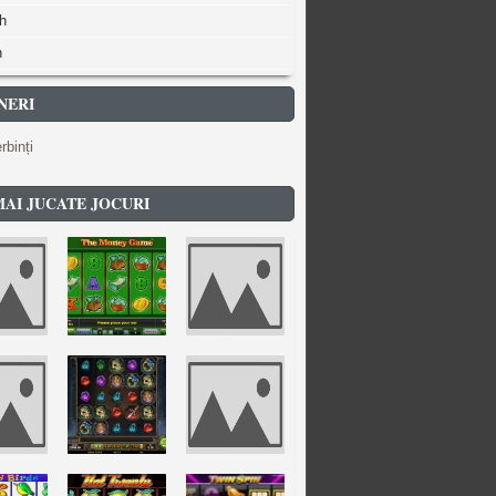
h
n
NERI
rbinți
MAI JUCATE JOCURI