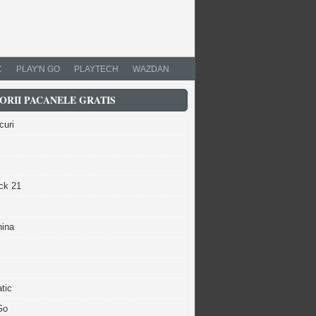
C
PLAY'N GO
PLAYTECH
WAZDAN
ORII PACANELE GRATIS
curi
ck 21
hina
tic
Go