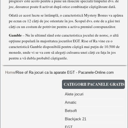
progresiv este acolo pentru a pune un răsucire specială timpului dvs. de
joc, deoarece poate fi activat după orice combinație câștigătoare dată.
Odată ce acest lucru se întâmplă, o caracteristică Mystery Bonus va apărea
pe ecran cu 12 cărți de joc orientate în jos. Scopul dvs. este de a găsi trei
cărți cu un costum de potrivire pentru a activa premiul corespunzător.
Gamble
– Nu în ultimul rând este caracteristica jocului de noroc, o altă
opțiune populară în majoritatea jocurilor EGT. Rise of Ra vine cu o
caracteristică Gamble disponibilă pentru câștigă mai puțin de 10.500 de
monede, unde vi se va cere să alegeți culoarea unei cărți cu fața în jos
pentru a vă dubla probabil câștigurile.
Home
Rise of Ra jocuri ca la aparate EGT - Pacanele-Online.com
CATEGORII PACANELE GRATIS
Alete jocuri
Amatic
Betsoft
Blackjack 21
EGT