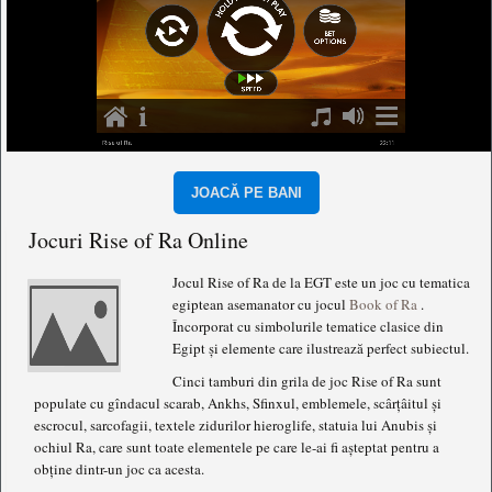
JOACĂ PE BANI
Jocuri Rise of Ra Online
Jocul Rise of Ra de la EGT este un joc cu tematica
egiptean asemanator cu jocul
Book of Ra
.
Încorporat cu simbolurile tematice clasice din
Egipt și elemente care ilustrează perfect subiectul.
Cinci tamburi din grila de joc Rise of Ra sunt
populate cu gîndacul scarab, Ankhs, Sfinxul, emblemele, scârțâitul și
escrocul, sarcofagii, textele zidurilor hieroglife, statuia lui Anubis și
ochiul Ra, care sunt toate elementele pe care le-ai fi așteptat pentru a
obține dintr-un joc ca acesta.