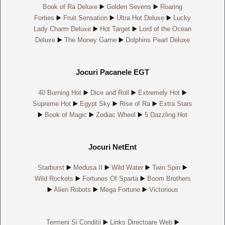
Book of Ra Deluxe
▶️
Golden Sevens
▶️
Roaring
Forties
▶️
Fruit Sensation
▶️
Ultra Hot Deluxe
▶️
Lucky
Lady Charm Deluxe
▶️
Hot Target
▶️
Lord of the Ocean
Deluxe
▶️
The Money Game
▶️
Dolphins Pearl Deluxe
Jocuri Pacanele EGT
40 Burning Hot
▶️
Dice and Roll
▶️
Extremely Hot
▶️
Supreme Hot
▶️
Egypt Sky
▶️
Rise of Ra
▶️
Extra Stars
▶️
Book of Magic
▶️
Zodiac Wheel
▶️
5 Dazzling Hot
Jocuri NetEnt
Starburst
▶️
Medusa II
▶️
Wild Water
▶️
Twin Spin
▶️
Wild Rockets
▶️
Fortunes Of Sparta
▶️
Boom Brothers
▶️
Alien Robots
▶️
Mega Fortune
▶️
Victorious
Termeni Și Condiții
▶️
Links Directoare Web
▶️