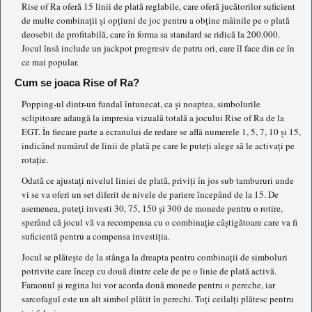
Rise of Ra oferă 15 linii de plată reglabile, care oferă jucătorilor suficient
de multe combinații și opțiuni de joc pentru a obține mâinile pe o plată
deosebit de profitabilă, care în forma sa standard se ridică la 200.000.
Jocul însă include un jackpot progresiv de patru ori, care îl face din ce în
ce mai popular.
Cum se joaca Rise of Ra?
Popping-ul dintr-un fundal întunecat, ca și noaptea, simbolurile
sclipitoare adaugă la impresia vizuală totală a jocului Rise of Ra de la
EGT. În fiecare parte a ecranului de redare se află numerele 1, 5, 7, 10 și 15,
indicând numărul de linii de plată pe care le puteți alege să le activați pe
rotație.
Odată ce ajustați nivelul liniei de plată, priviți în jos sub tambururi unde
vi se va oferi un set diferit de nivele de pariere începând de la 15. De
asemenea, puteți investi 30, 75, 150 și 300 de monede pentru o rotire,
sperând că jocul vă va recompensa cu o combinație câștigătoare care va fi
suficientă pentru a compensa investiția.
Jocul se plătește de la stânga la dreapta pentru combinații de simboluri
potrivite care încep cu două dintre cele de pe o linie de plată activă.
Faraonul și regina lui vor acorda două monede pentru o pereche, iar
sarcofagul este un alt simbol plătit în perechi. Toți ceilalți plătesc pentru