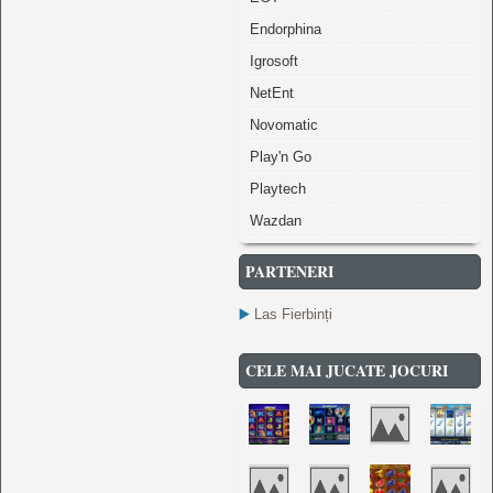
Endorphina
Igrosoft
NetEnt
Novomatic
Play'n Go
Playtech
Wazdan
PARTENERI
▶️
Las Fierbinți
CELE MAI JUCATE JOCURI