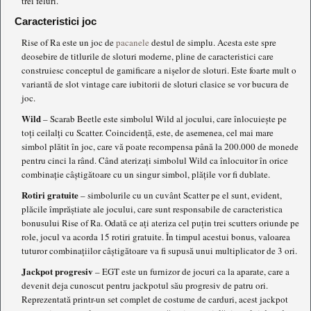
trei feluri.
Caracteristici joc
Rise of Ra este un joc de
pacanele
destul de simplu. Acesta este spre
deosebire de titlurile de sloturi moderne, pline de caracteristici care
construiesc conceptul de gamificare a nișelor de sloturi. Este foarte mult o
variantă de slot vintage care iubitorii de sloturi clasice se vor bucura de
joc.
Wild
– Scarab Beetle este simbolul Wild al jocului, care înlocuiește pe
toți ceilalți cu Scatter. Coincidență, este, de asemenea, cel mai mare
simbol plătit în joc, care vă poate recompensa până la 200.000 de monede
pentru cinci la rând. Când aterizați simbolul Wild ca înlocuitor în orice
combinație câștigătoare cu un singur simbol, plățile vor fi dublate.
Rotiri gratuite
– simbolurile cu un cuvânt Scatter pe el sunt, evident,
plăcile împrăștiate ale jocului, care sunt responsabile de caracteristica
bonusului Rise of Ra. Odată ce ați ateriza cel puțin trei scutters oriunde pe
role, jocul va acorda 15 rotiri gratuite. În timpul acestui bonus, valoarea
tuturor combinațiilor câștigătoare va fi supusă unui multiplicator de 3 ori.
Jackpot progresiv
– EGT este un furnizor de jocuri ca la aparate, care a
devenit deja cunoscut pentru jackpotul său progresiv de patru ori.
Reprezentată printr-un set complet de costume de carduri, acest jackpot