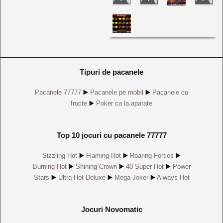
Tipuri de pacanele
Pacanele 77777
▶️
Pacanele pe mobil
▶️
Pacanele cu
fructe
▶️
Poker ca la aparate
Top 10 jocuri cu pacanele 77777
Sizzling Hot
▶️
Flaming Hot
▶️
Roaring Forties
▶️
Burning Hot
▶️
Shining Crown
▶️
40 Super Hot
▶️
Power
Stars
▶️
Ultra Hot Deluxe
▶️
Mega Joker
▶️
Always Hot
Jocuri Novomatic