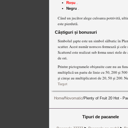
Roșu
.
Negru
.
Când un jucător alege culoarea potrivită, ulti
este pierdută.
Câștiguri și bonusuri
Simbolul șapte este un simbol sălbatic în Plen
scatter. Acest număr norocos formează și cele
Scatterul este realizat sub forma unei stele de 
de ori.
Printre pictogramele obișnuite care nu au fun
multiplică un pariu de linie cu 50, 200 și 500
și cireșe au multiplicatori de 20, 50 și 200. Nu
Target
Home
Novomatic
Plenty of Fruit 20 Hot - Pa
Tipuri de pacanele