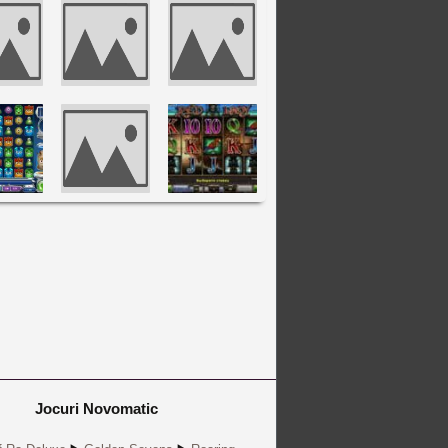
Jocuri Novomatic