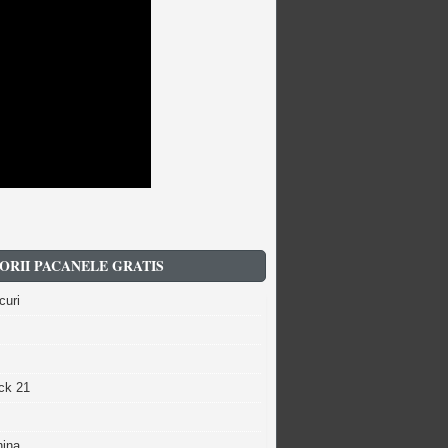
ORII PACANELE GRATIS
curi
ck 21
hina