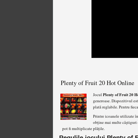
Plenty of Fruit 20 Hot Online
Plenty of Fruit 20 
Jocul
generoase. Dispozitivul est
plată reglabile. Pentru fiec
Printre icoanele utilizate î
obține mai multe câștiguri c
pot fi multiplicate plățile.
Regulile jocului Plenty of 