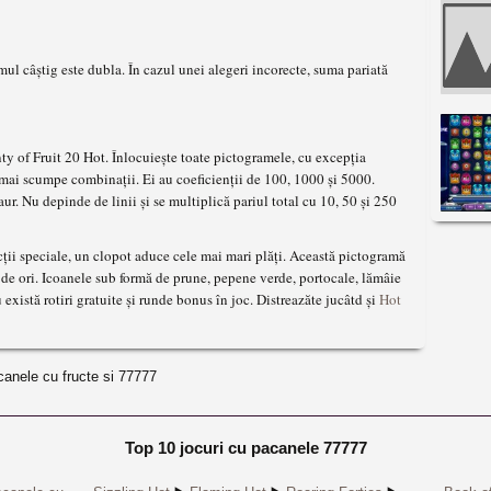
mul câștig este dubla. În cazul unei alegeri incorecte, suma pariată
ty of Fruit 20 Hot. Înlocuiește toate pictogramele, cu excepția
 mai scumpe combinații. Ei au coeficienții de 100, 1000 și 5000.
aur. Nu depinde de linii și se multiplică pariul total cu 10, 50 și 250
cții speciale, un clopot aduce cele mai mari plăți. Această pictogramă
 de ori. Icoanele sub formă de prune, pepene verde, portocale, lămâie
 există rotiri gratuite și runde bonus în joc. Distreazăte jucâtd și
Hot
canele cu fructe si 77777
Top 10 jocuri cu pacanele 77777