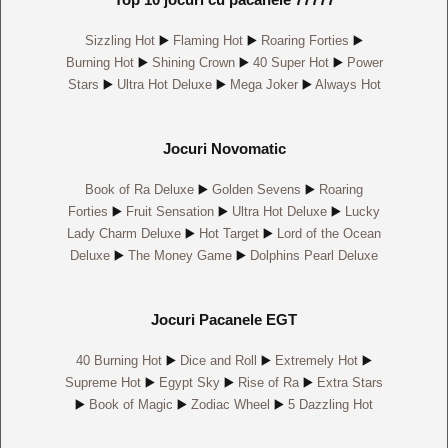
Sizzling Hot
▶️
Flaming Hot
▶️
Roaring Forties
▶️
Burning Hot
▶️
Shining Crown
▶️
40 Super Hot
▶️
Power
Stars
▶️
Ultra Hot Deluxe
▶️
Mega Joker
▶️
Always Hot
Jocuri Novomatic
Book of Ra Deluxe
▶️
Golden Sevens
▶️
Roaring
Forties
▶️
Fruit Sensation
▶️
Ultra Hot Deluxe
▶️
Lucky
Lady Charm Deluxe
▶️
Hot Target
▶️
Lord of the Ocean
Deluxe
▶️
The Money Game
▶️
Dolphins Pearl Deluxe
Jocuri Pacanele EGT
40 Burning Hot
▶️
Dice and Roll
▶️
Extremely Hot
▶️
Supreme Hot
▶️
Egypt Sky
▶️
Rise of Ra
▶️
Extra Stars
▶️
Book of Magic
▶️
Zodiac Wheel
▶️
5 Dazzling Hot