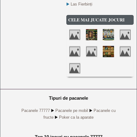
▶️
Las Fierbinți
CELE MAI JUCATE JOCURI
Tipuri de pacanele
Pacanele 77777
▶️
Pacanele pe mobil
▶️
Pacanele cu
fructe
▶️
Poker ca la aparate
Top 10 jocuri cu pacanele 77777