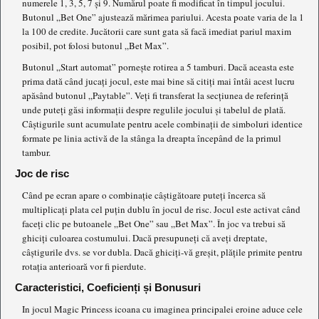
numerele 1, 3, 5, 7 și 9. Numărul poate fi modificat în timpul jocului.
Butonul „Bet One” ajustează mărimea pariului. Acesta poate varia de la 1
la 100 de credite. Jucătorii care sunt gata să facă imediat pariul maxim
posibil, pot folosi butonul „Bet Max”.
Butonul „Start automat” pornește rotirea a 5 tamburi. Dacă aceasta este
prima dată când jucați jocul, este mai bine să citiți mai întâi acest lucru
apăsând butonul „Paytable”. Veți fi transferat la secțiunea de referință
unde puteți găsi informații despre regulile jocului și tabelul de plată.
Câștigurile sunt acumulate pentru acele combinații de simboluri identice
formate pe linia activă de la stânga la dreapta începând de la primul
tambur.
Joc de risc
Când pe ecran apare o combinație câștigătoare puteți încerca să
multiplicați plata cel puțin dublu în jocul de risc. Jocul este activat când
faceți clic pe butoanele „Bet One” sau „Bet Max”. În joc va trebui să
ghiciți culoarea costumului. Dacă presupuneți că aveți dreptate,
câștigurile dvs. se vor dubla. Dacă ghiciți-vă greșit, plățile primite pentru
rotația anterioară vor fi pierdute.
Caracteristici, Coeficienți și Bonusuri
In jocul Magic Princess icoana cu imaginea principalei eroine aduce cele