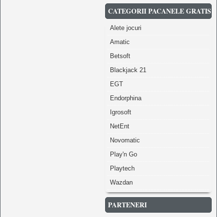
CATEGORII PACANELE GRATIS
Alete jocuri
Amatic
Betsoft
Blackjack 21
EGT
Endorphina
Igrosoft
NetEnt
Novomatic
Play'n Go
Playtech
Wazdan
PARTENERI