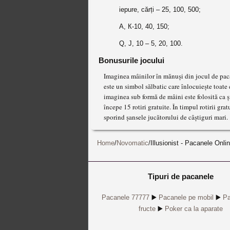
iepure, cărți – 25, 100, 500;
А, К-10, 40, 150;
Q, J, 10 – 5, 20, 100.
Bonusurile jocului
Imaginea mâinilor în mănuși din jocul de pacan
este un simbol sălbatic care înlocuiește toate 
imaginea sub formă de mâini este folosită ca și
începe 15 rotiri gratuite. În timpul rotirii gra
sporind șansele jucătorului de câștiguri mari.
Home
Novomatic
Illusionist - Pacanele Onl
Tipuri de pacanele
Pacanele 77777
▶️
Pacanele pe mobil
▶️
Pa
fructe
▶️
Poker ca la aparate