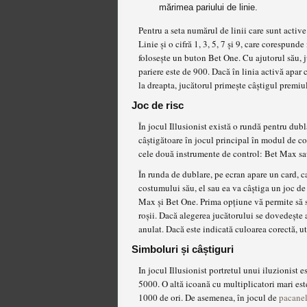
mărimea pariului de linie.
Pentru a seta numărul de linii care sunt active 
Linie și o cifră 1, 3, 5, 7 și 9, care corespund
folosește un buton Bet One. Cu ajutorul său, 
pariere este de 900. Dacă în linia activă apar
la dreapta, jucătorul primește câștigul premiul
Joc de risc
În jocul Illusionist există o rundă pentru dubl
câștigătoare în jocul principal în modul de con
cele două instrumente de control: Bet Max s
În runda de dublare, pe ecran apare un card, ca
costumului său, el sau ea va câștiga un joc de 
Max și Bet One. Prima opțiune vă permite să se
roșii. Dacă alegerea jucătorului se dovedește a 
anulat. Dacă este indicată culoarea corectă, ut
Simboluri și câștiguri
In jocul Illusionist portretul unui iluzionist e
5000. O altă icoană cu multiplicatori mari est
1000 de ori. De asemenea, în jocul de
pacane