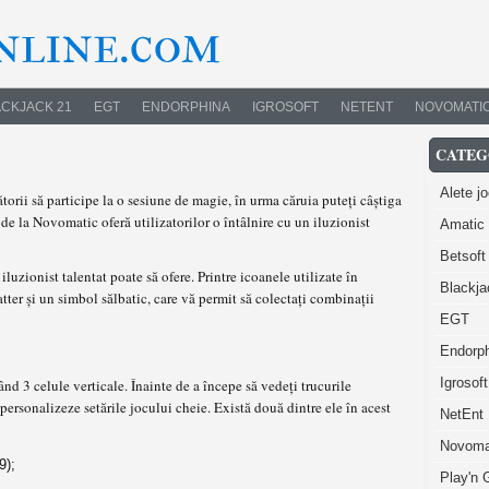
CKJACK 21
EGT
ENDORPHINA
IGROSOFT
NETENT
NOVOMATI
CATEG
Alete jo
ătorii să participe la o sesiune de magie, în urma căruia puteți câștiga
 de la Novomatic oferă utilizatorilor o întâlnire cu un iluzionist
Amatic
Betsoft
 iluzionist talentat poate să ofere. Printre icoanele utilizate în
Blackja
tter și un simbol sălbatic, care vă permit să colectați combinații
EGT
Endorp
Igrosoft
vând 3 celule verticale. Înainte de a începe să vedeți trucurile
personalizeze setările jocului cheie. Există două dintre ele în acest
NetEnt
Novoma
9);
Play'n 