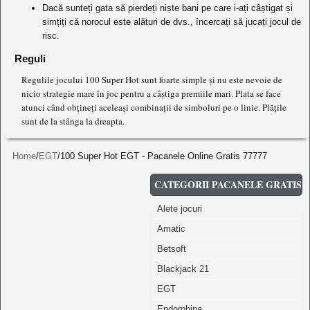
Dacă sunteți gata să pierdeți niște bani pe care i-ați câștigat și
simțiți că norocul este alături de dvs., încercați să jucați jocul de
risc.
Reguli
Regulile jocului 100 Super Hot sunt foarte simple și nu este nevoie de
nicio strategie mare în joc pentru a câștiga premiile mari. Plata se face
atunci când obțineți aceleași combinații de simboluri pe o linie. Plățile
sunt de la stânga la dreapta.
Home
EGT
100 Super Hot EGT - Pacanele Online Gratis 77777
CATEGORII PACANELE GRATIS
Alete jocuri
Amatic
Betsoft
Blackjack 21
EGT
Endorphina