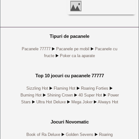
Tipuri de pacanele
Pacanele 77777
▶️
Pacanele pe mobil
▶️
Pacanele cu
fructe
▶️
Poker ca la aparate
Top 10 jocuri cu pacanele 77777
Sizzling Hot
▶️
Flaming Hot
▶️
Roaring Forties
▶️
Burning Hot
▶️
Shining Crown
▶️
40 Super Hot
▶️
Power
Stars
▶️
Ultra Hot Deluxe
▶️
Mega Joker
▶️
Always Hot
Jocuri Novomatic
Book of Ra Deluxe
▶️
Golden Sevens
▶️
Roaring