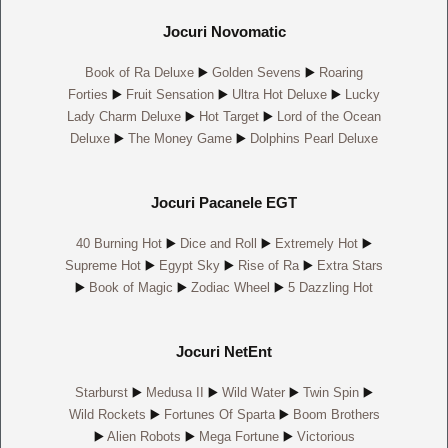
Jocuri Novomatic
Book of Ra Deluxe
▶️
Golden Sevens
▶️
Roaring
Forties
▶️
Fruit Sensation
▶️
Ultra Hot Deluxe
▶️
Lucky
Lady Charm Deluxe
▶️
Hot Target
▶️
Lord of the Ocean
Deluxe
▶️
The Money Game
▶️
Dolphins Pearl Deluxe
Jocuri Pacanele EGT
40 Burning Hot
▶️
Dice and Roll
▶️
Extremely Hot
▶️
Supreme Hot
▶️
Egypt Sky
▶️
Rise of Ra
▶️
Extra Stars
▶️
Book of Magic
▶️
Zodiac Wheel
▶️
5 Dazzling Hot
Jocuri NetEnt
Starburst
▶️
Medusa II
▶️
Wild Water
▶️
Twin Spin
▶️
Wild Rockets
▶️
Fortunes Of Sparta
▶️
Boom Brothers
▶️
Alien Robots
▶️
Mega Fortune
▶️
Victorious