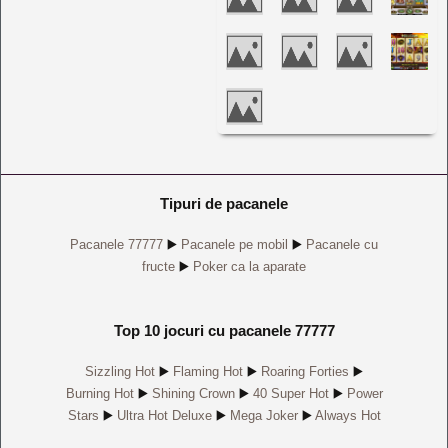
Tipuri de pacanele
Pacanele 77777
▶️
Pacanele pe mobil
▶️
Pacanele cu
fructe
▶️
Poker ca la aparate
Top 10 jocuri cu pacanele 77777
Sizzling Hot
▶️
Flaming Hot
▶️
Roaring Forties
▶️
Burning Hot
▶️
Shining Crown
▶️
40 Super Hot
▶️
Power
Stars
▶️
Ultra Hot Deluxe
▶️
Mega Joker
▶️
Always Hot